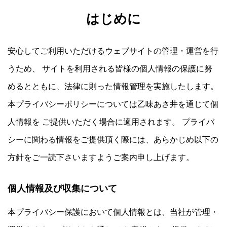
はじめに
[昼］11:30一斉スタート(火木土のみ営業。2日前ま
安心してご利用いただけるウェブサイトの管理・運営を行
[夜] 18:00より (最終入店時間 20:00)
完全予約制
キャンセルポリシー
うため、 サイトを利用される皆様の個人情報の保護に努
当日：コース料金の100%、前日：コース料金の50%
めるとともに、法律に則った情報管理を実施したします。
本プライバシーポリシーについては乙味あさ井を通じて個
人情報を ご提供いただく場合に適用されます。 プライバ
シーに関わる情報をご提供頂く際には、あらかじめ以下の
方針をご一読下さいますようご案内申し上げます。
個人情報及び収集について
本プライバシー保護において個人情報とは、当社が管理・